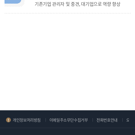
기존기업 관리자 및 중견, 대기업으로 역량 향상
개인정보처리방침
이메일주소무단수집거부
전화번호안내
오시