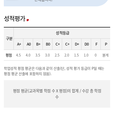
성적평가
성적등급
구분
A+
A0
B+
B0
C+
C+
D+
D0
F
P
평점
4.5
4.0
3.5
3.0
2.5
2.0
1.5
1.0
0
불계
학업성적 평점 평균은 다음과 같이 산출(단, 성적 평가 등급이 P일 때는
평점 평균 산출에 포함하지 않음).
평점 평균(교과목별 학점 수 X 평점)의 합계 / 수강 총 학점
수