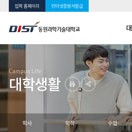
입학
홈페이지
인터넷증명서발급
대
Campus Life
대학생활
학사
학적
수업