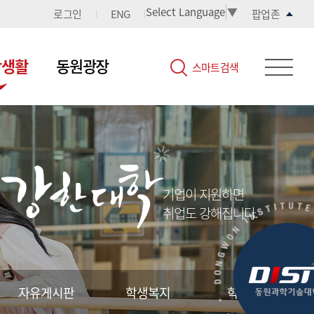
Select Language
▼
로그인
ENG
팝업존
학생활
동원광장
스마트검색
기업이 지원하면
취업도 강해집니다.
자유게시판
학생복지
학생지원