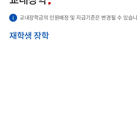
교내장학금의 인원배정 및 지급기준은 변경될 수 있습니
재학생 장학
구분
장학명
성적우수장학 A
성적우수장학 B
성적장학
성적우수장학 C
성적우수장학 D