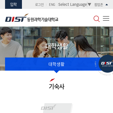
입학
Select Language
▼
로그인
ENG
팝업존
Campus Life
대학생활
대학생활
기숙사