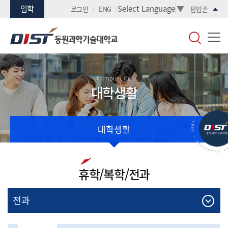
입학
Select Language
▼
로그인
ENG
팝업존
Campus Life
대학생활
대학생활
휴학/복학/전과
전과