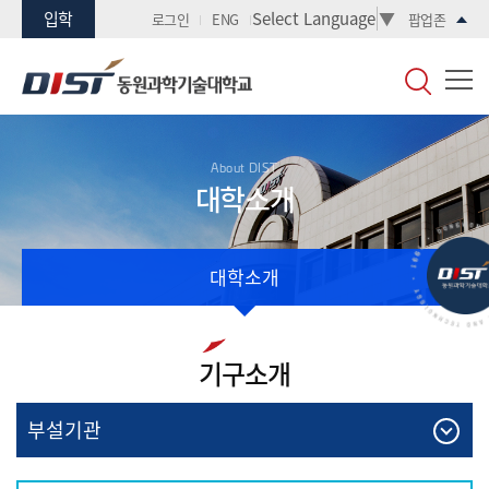
입학
Select Language
▼
로그인
ENG
팝업존
About DIST
대학소개
대학소개
기구소개
부설기관