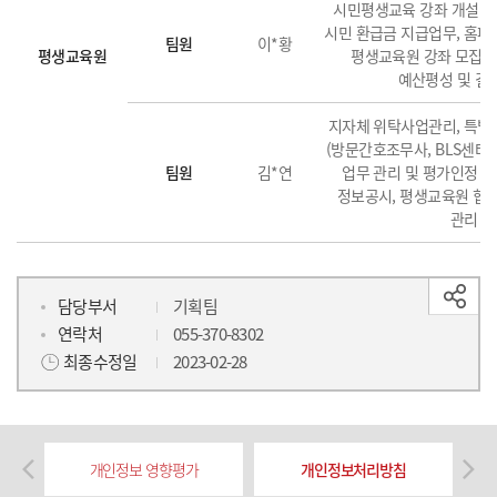
시민평생교육 강좌 개설 및 
시민 환급금 지급업무, 홈페이
팀원
이*황
평생교육원
평생교육원 강좌 모집 
예산평성 및 결
지자체 위탁사업관리, 특별
(방문간호조무사, BLS센터)
팀원
김*연
업무 관리 및 평가인정 업
정보공시, 평생교육원 협
관리
담당부서
기획팀
연락처
055-370-8302
최종수정일
2023-02-28
개인정보 영향평가
개인정보처리방침