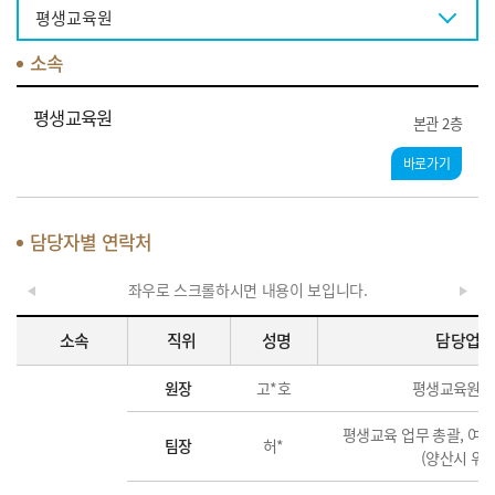
평생교육원
소속
평생교육원
본관 2층
바로가기
담당자별 연락처
좌우로 스크롤하시면 내용이 보입니다.
소속
직위
성명
담당업무
원장
고*호
평생교육원 
평생교육 업무 총괄, 여
팀장
허*
(양산시 위탁