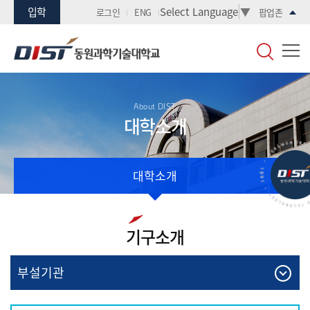
입학
Select Language
▼
로그인
ENG
팝업존
About DIST
대학소개
대학소개
기구소개
부설기관