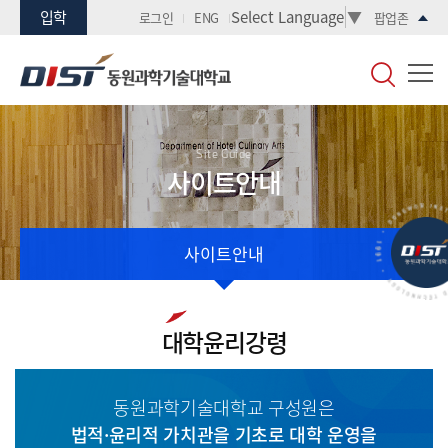
입학
Select Language
▼
로그인
ENG
팝업존
Site Guide
사이트안내
사이트안내
대학윤리강령
동원과학기술대학교 구성원은
법적·윤리적 가치관을 기초로 대학 운영을