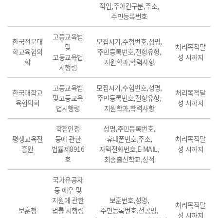
직업,주야간구분,주소,
주민등록번호
고등교육법
한국전문대
모집시기,수험번호,성명,
및
처리목적달
학교육협의
주민등록번호,전형유형,
고등교육법
성 시까지
회
지원학과,학력사항
시행령
고등교육법
모집시기,수험번호,성명,
한국대학교
처리목적달
및고등교육
주민등록번호,전형유형,
육협의회
성 시까지
법시행령
지원학과,학력사항
학점인정
성명,주민등록번호,
평생교육진
등에 관한
휴대폰번호,주소,
처리목적달
흥원
법률제8916
자택전화번호,E-MAIL,
성 시까지
호
최종출신학교,성적
국가유공자
등 예우 및
지원에 관한
보훈번호,성명,
처리목적달
보훈청
법률 시행령
주민등록번호,전공명,
성 시까지