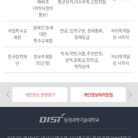
제44조
평균성적,이수과목,신청학점
(취학사항의
통보)
장애인 등에
국립특수교
전공, 입학구분, 장애종류,
처리목적달
대한
육원
장애등급
성 시까지
특수교육법
학과,학번,이름,주민번호,
한국장학재
정보주체동
처리목적달
성적,등록금,장학금,
단
의(신청)
성 시까지
학적상태
개인정보 영향평가
개인정보처리방침