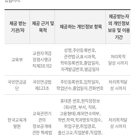
있습니다.
제공받는자
제공 받는
제공 근거 및
의 개인정보
제공하는 개인정보 항목
기관/자
목적
보유 및 이용
기간
성명,주민등록번호,
교원자격검
관련법규,표시과목,
처리목적
교육부
정령시행규
학위등록번호,졸업일자,
달성 시까지
칙제3조의2
자격발급번호,발급일자
국민연금공
국민연금법
주민등록번호,입학일자,
처리목적달
단
제123조
학업년수,졸업일자,전화번호
성 시까지
휴대폰 번호,현직장정보
(회사명, 부서, 직위,
교육관련기
고용형태),해외연수여부,
한국교육개
관의
학번,학력,학과명토익점수,
처리목적달
발원
정보공개에
취업구분,취업경로,
성 시까지
관한 특례법
출신고교,직업분류,직업명,